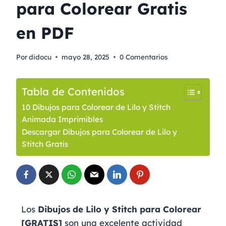
para Colorear Gratis
en PDF
Por
didocu
mayo 28, 2025
0 Comentarios
Tabla de Contenidos
10 Dibujos para Colorear de Lilo y Stitch
Animada Imprimibles
Descargar Dibujos para Colorear de Lilo y
Stitch Gratis
Los
Dibujos de Lilo y Stitch para Colorear
[GRATIS]
son una excelente actividad