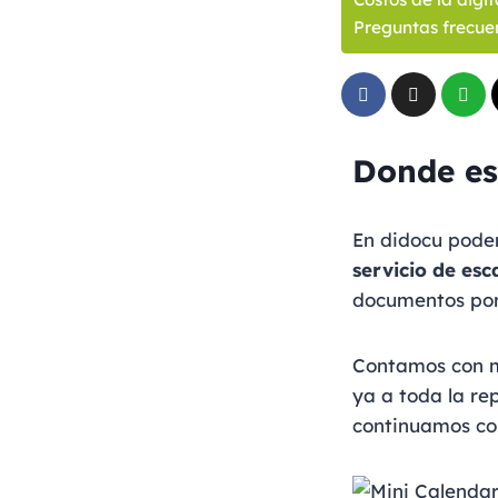
Preguntas frecue
Donde es
En didocu pod
servicio de es
documentos por
Contamos con m
ya a toda la r
continuamos con