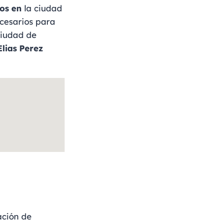
os
en
la ciudad
ecesarios para
ciudad de
Elias Perez
ación de