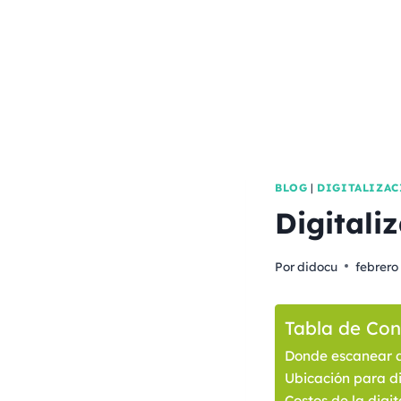
BLOG
|
DIGITALIZA
Digitali
Por
didocu
febrero
Tabla de Con
Donde escanear 
Ubicación para di
Costos de la digi