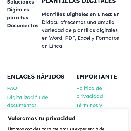
PLANTILLAS DIGITALES
Soluciones
Digitales
Plantillas Digitales en Línea
: En
para tus
Didocu ofrecemos una amplia
Documentos
variedad de plantillas digitales
en Word, PDF, Excel y Formatos
en Línea.
ENLACES RÁPIDOS
IMPORTANTE
FAQ
Politica de
privacidad
Digitalización de
documentos
Términos y
Condiciones
Blog
Valoramos tu privacidad
Reembolso
Acerca de
Usamos cookies para mejorar su experiencia de
Tienda