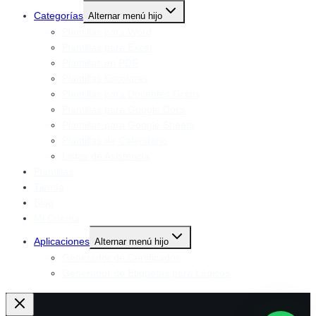
Categorías
Alternar menú hijo
Plantillas para Word
Plantillas para Excel
Plantillas en PDF
Plantillas Escolares
Plantillas para Docentes Gratis
Plantillas para Google Docs
Plantillas para Google Sheets
Plantillas de Calendario
Listas de Asistencia
Plantillas
Tienda
Blog
Mi Cuenta
Aplicaciones
Alternar menú hijo
Generador de Certificados
Generador de Etiquetas para Lápices