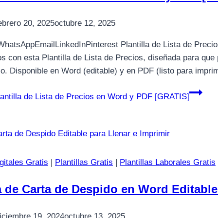
ebrero 20, 2025
octubre 12, 2025
atsAppEmailLinkedInPinterest Plantilla de Lista de Preci
s con esta Plantilla de Lista de Precios, diseñada para que 
io. Disponible en Word (editable) y en PDF (listo para impri
antilla de Lista de Precios en Word y PDF [GRATIS]
igitales Gratis
|
Plantillas Gratis
|
Plantillas Laborales Gratis
la de Carta de Despido en Word Editabl
iciembre 19, 2024
octubre 13, 2025