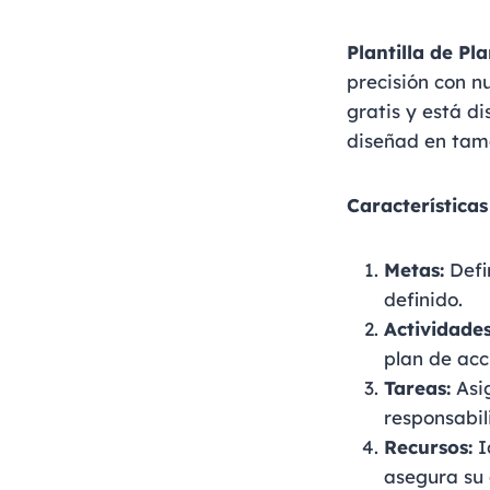
Plantilla de P
precisión con n
gratis y está d
diseñad en tama
Características
Metas:
Defi
definido.
Actividades
plan de acc
Tareas:
Asig
responsabil
Recursos:
I
asegura su 