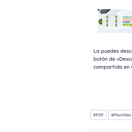
La puedes desca
botón de «Desca
compartida en 
#
PDF
#
Plantillas