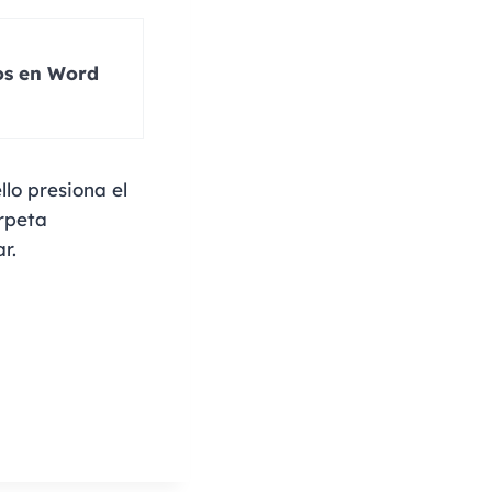
nos en Word
lo presiona el
arpeta
r.