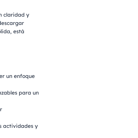
n claridad y
 descargar
lida, está
ner un enfoque
nzables para un
r
s actividades y