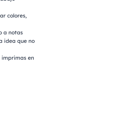
r colores,
o a notas
a idea que no
o imprimas en