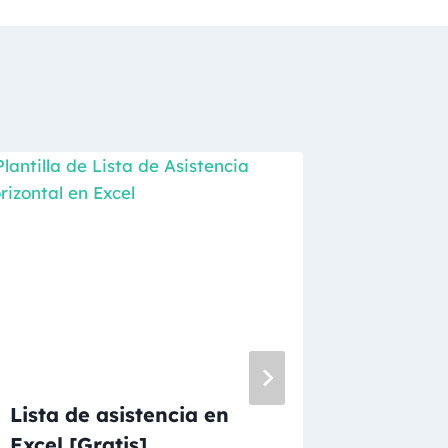
Lista de asistencia en
Lista d
Excel [Gratis]
Julio 