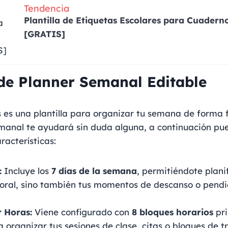
Tendencia
Plantilla de Etiquetas Escolares para Cuader
[GRATIS]
de Planner Semanal Editable
s es una plantilla para organizar tu semana de forma f
manal te ayudará sin duda alguna, a continuación pue
racterísticas:
:
Incluye los
7 días de la semana
, permitiéndote planif
oral, sino también tus momentos de descanso o pendie
r Horas:
Viene configurado con
8 bloques horarios
pri
a organizar tus sesiones de clase, citas o bloques de t