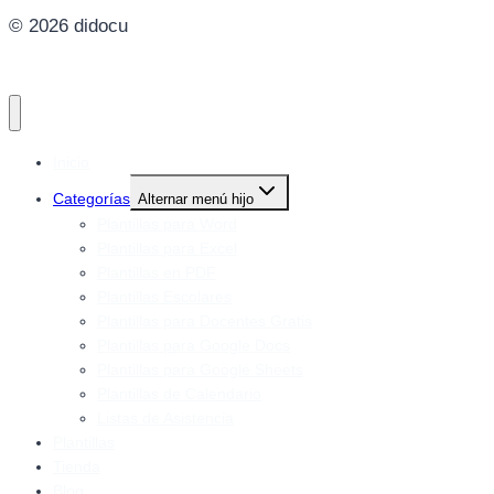
© 2026 didocu
Inicio
Categorías
Alternar menú hijo
Plantillas para Word
Plantillas para Excel
Plantillas en PDF
Plantillas Escolares
Plantillas para Docentes Gratis
Plantillas para Google Docs
Plantillas para Google Sheets
Plantillas de Calendario
Listas de Asistencia
Plantillas
Tienda
Blog