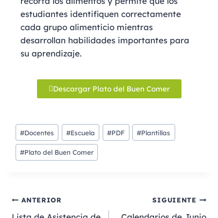
recorta los alimentos y permite que los
estudiantes identifiquen correctamente
cada grupo alimenticio mientras
desarrollan habilidades importantes para
su aprendizaje.
Descargar Plato del Buen Comer
#
Docentes
#
Escuela
#
PDF
#
Plantillas
#
Plato del Buen Comer
ANTERIOR
SIGUIENTE
Lista de Asistencia de
Calendarios de Junio