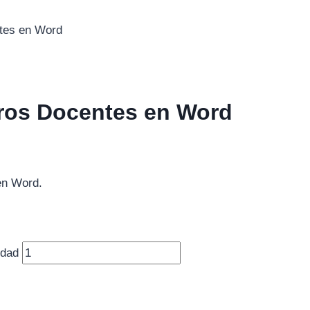
ntes en Word
tros Docentes en Word
en Word.
idad