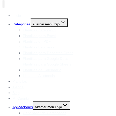
Inicio
Categorías
Alternar menú hijo
Plantillas para Word
Plantillas para Excel
Plantillas en PDF
Plantillas Escolares
Plantillas para Docentes Gratis
Plantillas para Google Docs
Plantillas para Google Sheets
Plantillas de Calendario
Listas de Asistencia
Plantillas
Tienda
Blog
Mi Cuenta
Aplicaciones
Alternar menú hijo
Generador de Certificados