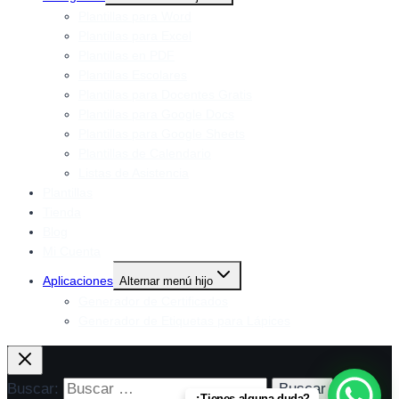
Plantillas para Word
Plantillas para Excel
Plantillas en PDF
Plantillas Escolares
Plantillas para Docentes Gratis
Plantillas para Google Docs
Plantillas para Google Sheets
Plantillas de Calendario
Listas de Asistencia
Plantillas
Tienda
Blog
Mi Cuenta
Aplicaciones
Alternar menú hijo
Generador de Certificados
Generador de Etiquetas para Lápices
Buscar:
¿Tienes alguna duda?